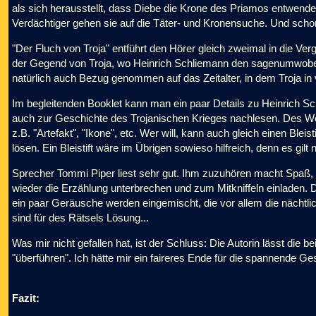
als sich herausstellt, dass Diebe die Krone des Priamos entwenden
Verdächtiger gehen sie auf die Täter- und Kronensuche. Und schon 
"Der Fluch von Troja" entführt den Hörer gleich zweimal in die Ver
der Gegend von Troja, wo Heinrich Schliemann den sagenumwobe
natürlich auch Bezug genommen auf das Zeitalter, in dem Troja in v
Im begleitenden Booklet kann man ein paar Details zu Heinrich S
auch zur Geschichte des Trojanischen Krieges nachlesen. Des Weit
z.B. "Artefakt", "Ikone", etc. Wer will, kann auch gleich einen Ble
lösen. Ein Bleistift wäre im Übrigen sowieso hilfreich, denn es gilt
Sprecher Tommi Piper liest sehr gut. Ihm zuzuhören macht Spaß, l
wieder die Erzählung unterbrechen und zum Mitkniffeln einladen.
ein paar Geräusche werden eingemischt, die vor allem die nächtli
sind für des Rätsels Lösung...
Was mir nicht gefallen hat, ist der Schluss: Die Autorin lässt die b
"überführen". Ich hätte mir ein faireres Ende für die spannende G
Fazit: