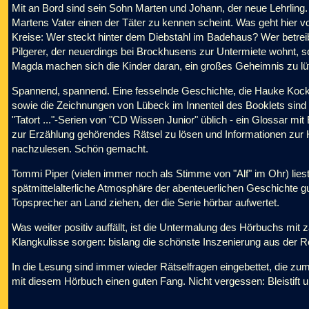
Mit an Bord sind sein Sohn Marten und Johann, der neue Lehrling.
Martens Vater einen der Täter zu kennen scheint. Was geht hier v
Kreise: Wer steckt hinter dem Diebstahl im Badehaus? Wer betre
Pilgerer, der neuerdings bei Brockhusens zur Untermiete wohnt
Magda machen sich die Kinder daran, ein großes Geheimnis zu lüfte
Spannend, spannend. Eine fesselnde Geschichte, die Hauke Kock hie
sowie die Zeichnungen von Lübeck im Innenteil des Booklets sind 
"Tatort ..."-Serien von "CD Wissen Junior" üblich - ein Glossar mit
zur Erzählung gehörendes Rätsel zu lösen und Informationen zur 
nachzulesen. Schön gemacht.
Tommi Piper (vielen immer noch als Stimme von "Alf" im Ohr) lies
spätmittelalterliche Atmosphäre der abenteuerlichen Geschichte g
Topsprecher an Land ziehen, der die Serie hörbar aufwertet.
Was weiter positiv auffällt, ist die Untermalung des Hörbuchs mit
Klangkulisse sorgen: bislang die schönste Inszenierung aus der Re
In die Lesung sind immer wieder Rätselfragen eingebettet, die z
mit diesem Hörbuch einen guten Fang. Nicht vergessen: Bleistift u