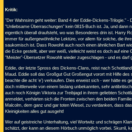
Kritik:
"Der Wahnsinn geht weiter: Band 4 der Eddie-Dickens-Trilogie." - D
"Unliebsame Überraschungen" kein 0815-Buch ist. Ja, und dann n
eigentlich überall draufsteht, wo was Besonderes drin ist. Harry Ro
immer für außergewöhnliche Lektüre, vor allem für solche, die ihr
saukomisch ist. Dass Rowohlt auch noch einen ähnlichen Bart wie Ph
die Ecke gestellt, aber wer weiß, vielleicht weist es doch auf eine 
"Meister"-Übersetzer Rowohlt wieder zugeschlagen - und es darf 
Eddie, der letzte Spross des Dickens-Clans, reist nach Schottlan
Maud. Eddie soll das Großgut Gut Großengut vorort mit Hilfe d
beachte die acht 'e') verkaufen. Dies erweist sich - wer hätte es g
doch mittlerweile von einem bislang unbekannten, sehr antibritisc
auch noch Königin Viktoria zur Treibjagd in ihrem geliebten Scho
anmeldet, verhärten sich die Fronten zwischen den beiden Familien
Malcolm, dem ganz und gar toten Wiesel, zu verdanken, dass das B
Kleinigkeiten alles gut ausgeht!
Wer auf geistreiche Unterhaltung, viel Wortwitz und schrägen K
schätzt, der kann an diesem Hörbuch unmöglich vorbei. Skurril, ka