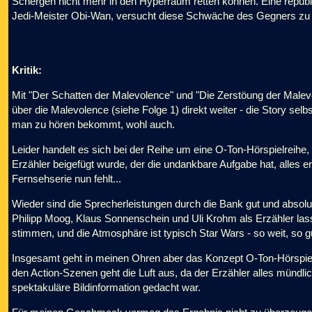
Schergen nicht mehr in den Hyperraum retten können. Eine republi
Jedi-Meister Obi-Wan, versucht diese Schwäche des Gegners zu
Kritik:
Mit "Der Schatten der Malevolence" und "Die Zerstöung der Malevo
über die Malevolence (siehe Folge 1) direkt weiter - die Story se
man zu hören bekommt, wohl auch.
Leider handelt es sich bei der Reihe um eine O-Ton-Hörspielreihe
Erzähler beigefügt wurde, der die undankbare Aufgabe hat, alles
Fernsehserie nun fehlt...
Wieder sind die Sprecherleistungen durch die Bank gut und absol
Philipp Moog
,
Klaus Sonnenschein
und Uli Krohm als Erzähler la
stimmen, und die Atmosphäre ist typisch Star Wars - so weit, so g
Insgesamt geht in meinen Ohren aber das Konzept O-Ton-Hörspiel -
den Action-Szenen geht die Luft aus, da der Erzähler alles mündl
spektakuläre Bildinformation gedacht war.