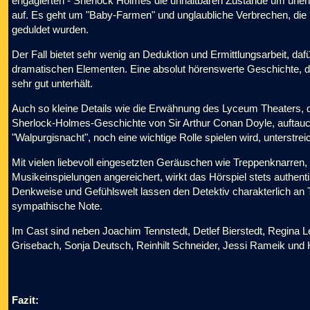
engagierten - Sherlock Holmes die unhaltbaren Zustände um unehel
auf. Es geht um "Baby-Farmen" und unglaubliche Verbrechen, die i
geduldet wurden.
Der Fall bietet sehr wenig an Deduktion und Ermittlungsarbeit, da
dramatischen Elementen. Eine absolut hörenswerte Geschichte, die
sehr gut unterhält.
Auch so kleine Details wie die Erwähnung des Lyceum Theaters, da
Sherlock-Holmes-Geschichte von Sir Arthur Conan Doyle, auftauch
"Walpurgisnacht", noch eine wichtige Rolle spielen wird, unterstre
Mit vielen liebevoll eingesetzten Geräuschen wie Treppenknarren
Musikeinspielungen angereichert, wirkt das Hörspiel stets authenti
Denkweise und Gefühlswelt lassen den Detektiv charakterlich an T
sympathische Note.
Im Cast sind neben Joachim Tennstedt, Detlef Bierstedt, Regina L
Grisebach, Sonja Deutsch, Reinhilt Schneider, Jessi Rameik und 
Fazit: