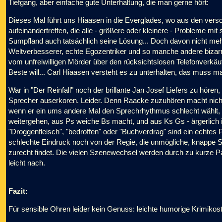
Tiefgang, aber einfache gute Unterhaltung, die man gerne hört:
Dieses Mal führt uns Hiaasen in die Everglades, wo aus den ver
aufeinandertreffen, die alle - größere oder kleinere - Probleme m
Sumpfland auch tatsächlich seine Lösung... Doch davon nicht mehr
Weltverbesserer, echte Egozentriker und so manche andere bizar
vom unfreiwilligen Mörder über den rücksichtslosen Telefonverkäuf
Beste will... Carl Hiaasen versteht es zu unterhalten, das muss m
War in "Der Reinfall" noch der brillante Jan Josef Liefers zu höre
Sprecher auserkoren. Leider. Denn Raacke zuzuhören macht nicht 
wenn er ein ums andere Mal den Sprechrhythmus schlecht wählt, 
weitergehen, aus Ps weiche Bs macht, und aus Ks Gs - ärgerlich i
"Droggenfleisch", "bedroffen" oder "Buchverdrag" sind ein echtes 
schlechte Eindruck noch von der Regie, die unmögliche, knappe S
zurecht findet. Die vielen Szenewechsel werden durch zu kurze P
leicht nach.
Fazit:
Für sensible Ohren leider kein Genuss: leichte humorige Krimikost,