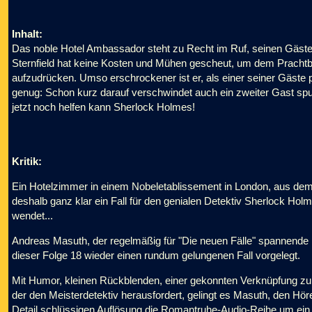
Inhalt:
Das noble Hotel Ambassador steht zu Recht im Ruf, seinen Gäste
Sternfield hat keine Kosten und Mühen gescheut, um dem Prachtb
aufzudrücken. Umso erschrockener ist er, als einer seiner Gäste pl
genug: Schon kurz darauf verschwindet auch ein zweiter Gast spu
jetzt noch helfen kann Sherlock Holmes!
Kritik:
Ein Hotelzimmer in einem Nobeletablissement in London, aus de
deshalb ganz klar ein Fall für den genialen Detektiv Sherlock Holme
wendet...
Andreas Masuth, der regelmäßig für "Die neuen Fälle" spannende
dieser Folge 18 wieder einen rundum gelungenen Fall vorgelegt.
Mit Humor, kleinen Rückblenden, einer gekonnten Verknüpfung zu
der den Meisterdetektiv herausfordert, gelingt es Masuth, den Hörer
Detail schlüssigen Auflösung die Romantruhe-Audio-Reihe um ein w