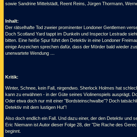
sowie Sandrine Mittelstädt, Reent Reins, Jürgen Thormann, Wern
Inhalt:
Der rätselhafte Tod zweier prominenter Londoner Gentlemen verset
Doch Scotland Yard tappt im Dunkeln und Inspector Lestrade sie
bitten. Eine heiße Spur führt den Detektiv in eine Londoner Freim
einige Anzeichen sprechen dafür, dass der Mörder bald wieder zus
unerwartete Wendung …
Kritik:
Winter, Schnee, kein Fall, nirgendwo. Sherlock Holmes hat schlec
kann zu erwähnen - in der Güte seines Violinenspiels ausprägt. Doc
Oder etwa doch nur mit einer "Bordsteinschwalbe"? Doch tatsächli
Detektiv mit dem lustigen Hut"!
Also doch endlich ein Fall. Und dazu einer, der den Detektiv und s
Eric Niemann ist Autor dieser Folge 28, der "Die Rache des Gere
beginnt.