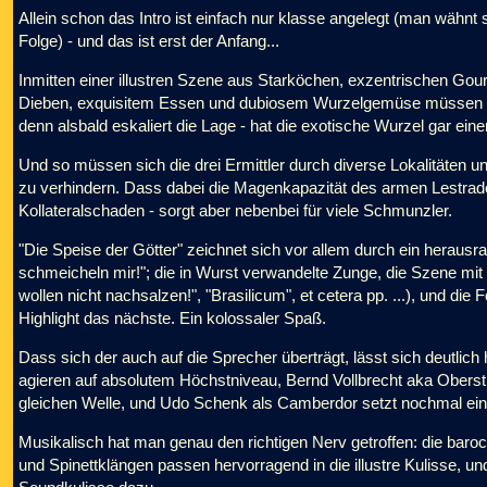
Allein schon das Intro ist einfach nur klasse angelegt (man wähnt
Folge) - und das ist erst der Anfang...
Inmitten einer illustren Szene aus Starköchen, exzentrischen Go
Dieben, exquisitem Essen und dubiosem Wurzelgemüse müssen H
denn alsbald eskaliert die Lage - hat die exotische Wurzel gar ein
Und so müssen sich die drei Ermittler durch diverse Lokalitäte
zu verhindern. Dass dabei die Magenkapazität des armen Lestrade ar
Kollateralschaden - sorgt aber nebenbei für viele Schmunzler.
"Die Speise der Götter" zeichnet sich vor allem durch ein herausr
schmeicheln mir!"; die in Wurst verwandelte Zunge, die Szene m
wollen nicht nachsalzen!", "Brasilicum", et cetera pp. ...), und die 
Highlight das nächste. Ein kolossaler Spaß.
Dass sich der auch auf die Sprecher überträgt, lässt sich deutlic
agieren auf absolutem Höchstniveau, Bernd Vollbrecht aka Oberst
gleichen Welle, und Udo Schenk als Camberdor setzt nochmal eine
Musikalisch hat man genau den richtigen Nerv getroffen: die ba
und Spinettklängen passen hervorragend in die illustre Kulisse, u