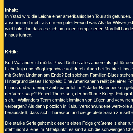
Inhalt:
In Ystad wird die Leiche einer amerikanischen Touristin gefunden.
anscheinend mehr als nur ein guter Freund war. Als der Witwer jed
wird bald klar, dass es sich um einen komplizierten Mordfall hand
hinaus führen.
Kritik:
Kurt Wallander ist müde: Privat läuft es alles andere als gut für d
Liebe Anja und hängt irgendwie voll durch. Auch bei Tochter Linda s
mit Stefan Lindman am Ende? Bei solchem Familien-Blues stehen d
Hintergrund dieses Hörspiels: Eine Amerikanerin reißt bei einer F
hinaus und wird einige Zeit später tot im Ystader Hafenbecken ge
der Vernissage? Robert Thuresson, der berühmte Kriegs-Fotograf, 
sich... Wallanders Team ermittelt inmitten von Lügen und verwi
verbergen? Als dann plötzlich in Kabul verschwundene wertvolle a
herausstellt, dass sich Thuresson und die getötete Sarah zur selbe
Die starke Serie geht mit dieser siebten Folge größtenteils eher r
steht nicht alleine im Mittelpunkt; es sind auch die schwierigen Cha