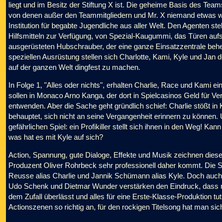
liegt und im Besitz der Stiftung X ist. Die geheime Basis des Team
von denen außer den Teammitgliedern und Mr. X niemand etwas weiß
Institution für begabte Jugendliche aus aller Welt. Den Agenten 
Hilfsmitteln zur Verfügung, von Spezial-Kaugummi, das Türen auf
ausgerüsteten Hubschrauber, der eine ganze Einsatzzentrale beher
speziellen Ausrüstung stellen sich Charlotte, Kami, Kyle und Jan 
auf der ganzen Welt dingfest zu machen.
In Folge 1, "Alles oder nichts", erhalten Charlie, Race und Kami 
sollen in Monaco Arno Kanga, der dort in Spielcasinos Geld für V
entwenden. Aber die Sache geht gründlich schief: Charlie stößt in
behauptet, sich nicht an seine Vergangenheit erinnern zu können. 
gefährlichen Spiel: ein Profikiller stellt sich ihnen in den Weg! 
was hat es mit Kyle auf sich?
Action, Spannung, gute Dialoge, Effekte und Musik zeichnen diesen
Produzent Oliver Rohrbeck sehr professionell daher kommt. Die S
Reusse alias Charlie und Jannik Schümann alias Kyle. Doch auch 
Udo Schenk und Dietmar Wunder verstärken den Eindruck, dass
dem Zufall überlässt und alles für eine Erste-Klasse-Produktion tut
Actionszenen so richtig an, für den rockigen Titelsong hat man si