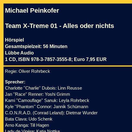
Michael Peinkofer
Team X-Treme 01 - Alles oder nichts
Hörspiel
Gesamtspielzeit: 56 Minuten
Lübbe Audio
1 CD, ISBN 978-3-7857-3555-8; Euro 7,95 EUR
Regie: Oliver Rohrbeck
Sprecher:
Charlotte ''Charlie'' Dubois: Linn Reusse
Jan ''Race'' Renner: Yoshi Grimm
Kami ''Camouflage'' Sanuk: Leyla Rohrbeck
Kyle ''Phantom'' Connor: Jannik Schümann
C.O.N.R.A.D. (Conrad Leland): Dietmar Wunder
Bata Clava: Udo Schenk
Arno Kanga: Till Hagen
Lady de Vipère: Katja Nottke