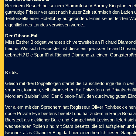
Bei einem Besuch bei seinem Stammfriseur Barney Kingston erle
gutmütige Friseur verlässt nach kurzer Zeit stürmisch den Laden u
Telefonzelle einer Hotellobby aufgefunden. Eines seiner letzten W
eigentlich des Landes verwiesen wurde...
Der Gibson-Fall
Miss Esther Blodgett wendet sich verzweifelt an Richard Diamond.
Leiche. Wie sich herausstellt ist diese ein gewisser Leland Gibs
gebracht? Die Spur führt Richard Diamond zu einem Gangsterpär
Kritik:
Gleich mit drei Doppelfolgen startet die Lauscherlounge die in d
smarten, toughen, selbstironischen Ex-Polizisten und Privatschnüf
Mord am Barbier" und "Der Gibson-Fall", den durchweg guten Eind
Vor allem mit den Sprechern hat Regisseur Oliver Rohrbeck einen ri
coole Private Eye bestens besetzt und hat zudem in Ranja Bonala
Bierstedt als dicklicher Bulle und Kumpel Walt Levinson liefert si
wechselnden Rollen sind mit Stars besetzt, die toll aufspielen un
Iwannek alias Chandler Bing darf hier einen herrlich fiesen Gangs