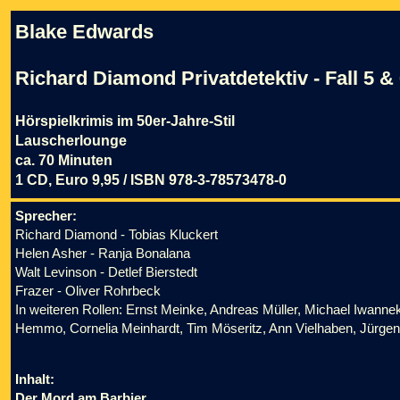
Blake Edwards
Richard Diamond Privatdetektiv - Fall 5 &
Hörspielkrimis im 50er-Jahre-Stil
Lauscherlounge
ca. 70 Minuten
1 CD, Euro 9,95 / ISBN 978-3-78573478-0
Sprecher:
Richard Diamond - Tobias Kluckert
Helen Asher - Ranja Bonalana
Walt Levinson - Detlef Bierstedt
Frazer - Oliver Rohrbeck
In weiteren Rollen: Ernst Meinke, Andreas Müller, Michael Iwannek
Hemmo, Cornelia Meinhardt, Tim Möseritz, Ann Vielhaben, Jürgen 
Inhalt:
Der Mord am Barbier