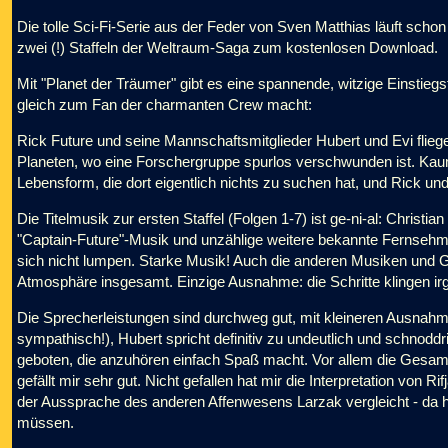
Die tolle Sci-Fi-Serie aus der Feder von Sven Matthias läuft schon
zwei (!) Staffeln der Weltraum-Saga zum kostenlosen Download.
Mit "Planet der Träumer" gibt es eine spannende, witzige Einstie
gleich zum Fan der charmanten Crew macht:
Rick Future und seine Mannschaftsmitglieder Hubert und Evi flieg
Planeten, wo eine Forschergruppe spurlos verschwunden ist. Kaum 
Lebensform, die dort eigentlich nichts zu suchen hat, und Rick und 
Die Titelmusik zur ersten Staffel (Folgen 1-7) ist ge-ni-al: Christ
"Captain-Future"-Musik und unzählige weitere bekannte Fernsehmusik
sich nicht lumpen. Starke Musik! Auch die anderen Musiken und
Atmosphäre insgesamt. Einzige Ausnahme: die Schritte klingen irg
Die Sprecherleistungen sind durchweg gut, mit kleineren Ausnahm
sympathisch!), Hubert spricht definitiv zu undeutlich und schnoddrig
geboten, die anzuhören einfach Spaß macht. Vor allem die Gesam
gefällt mir sehr gut. Nicht gefallen hat mir die Interpretation von 
der Aussprache des anderen Affenwesens Larzak vergleicht - da h
müssen.