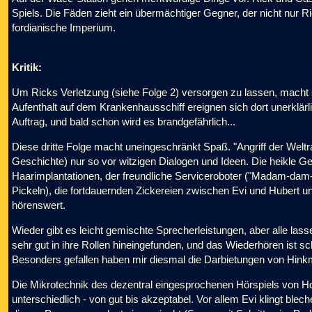
Spiels. Die Fäden zieht ein übermächtiger Gegner, der nicht nur 
fordianische Imperium.
Kritik:
Um Ricks Verletzung (siehe Folge 2) versorgen zu lassen, macht 
Aufenthalt auf dem Krankenhausschiff ereignen sich dort unerklärl
Auftrag, und bald schon wird es brandgefährlich...
Diese dritte Folge macht uneingeschränkt Spaß. "Angriff der Wel
Geschichte) nur so vor witzigen Dialogen und Ideen. Die heikle Ges
Haarimplantationen, der freundliche Serviceroboter ("Madam-dam-
Pickeln), die fortdauernden Zickereien zwischen Evi und Hubert u
hörenswert.
Wieder gibt es leicht gemischte Sprecherleistungen, aber alle la
sehr gut in ihre Rollen hineingefunden, und das Wiederhören ist s
Besonders gefallen haben mir diesmal die Darbietungen von Hink
Die Mikrotechnik des dezentral eingesprochenen Hörspiels von Hoe
unterschiedlich - von gut bis akzeptabel. Vor allem Evi klingt ble