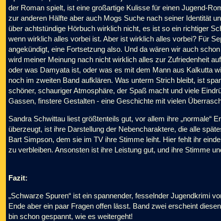
der Roman spielt, ist eine großartige Kulisse für einen Jugend-Roma
zur anderen Hälfte aber auch Mogs Suche nach seiner Identität u
über achtstündige Hörbuch wirklich nicht, es ist so ein richtiger
wenn wirklich alles vorbei ist. Aber ist wirklich alles vorbei? Für
angekündigt, eine Fortsetzung also. Und da wären wir auch schon b
wird meiner Meinung nach nicht wirklich alles zur Zufriedenheit auf
oder was Damyata ist, oder was es mit dem Mann aus Kalkutta wirkli
noch im zweiten Band aufklären. Was unterm Strich bleibt, ist spa
schöner, schauriger Atmosphäre, der Spaß macht und viele Eindrüc
Gassen, finstere Gestalten - eine Geschichte mit vielen Überra
Sandra Schwittau liest größtenteils gut, vor allem ihre „normale“ 
überzeugt, ist ihre Darstellung der Nebencharaktere, die alle spät
Bart Simpson, dem sie im TV ihre Stimme leiht. Hier fehlt ihr eind
zu verbleiben. Ansonsten ist ihre Leistung gut, und ihre Stimme un
Fazit:
„Schwarze Spuren“ ist ein spannender, fesselnder Jugendkrimi vor
Ende aber ein paar Fragen offen lässt. Band zwei erscheint diesen 
bin schon gespannt, wie es weitergeht!