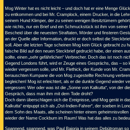
Mog Winter hat es nicht leicht – und doch hat er eine Menge Glü
zu entkommen und bei Mr. Cramplock, einem Drucker, in die Leh
seinem Hund Klimper, der zu seinen wenigen Besitztümern gehört
wie nichts, nur ein Brief und ein Schmuckstück ist ihm von seine
Bescheid über die neuesten Straftaten, Mörder und finsteren Gest
an der Quelle aller Information, druckt er doch selbst die Steckbri
soll. Aber die letzten Tage scheinen Mog kein Glück gebracht zu h
falsche Bild auf den neuen Steckbrief gedruckt habe, der einen 
sollte, einen „sehr gefährlichen“ Verbrecher. Doch das ist noch ni
Gegend Londons führt, wird er Zeuge eines Gesprächs, das – so l
wieder vergessen solle, und Mr. Flethick, der Kunde von Mr. Cra
berauschten Kumpane die von Mog zugestellte Rechnung verbrennt
begleichen! Mog ist erleichtert, als er die dunkle Gegend wieder 
vergessen: Wer oder was ist die „Sonne von Kalkutta“, von der d
Gespräch, dass man ihm mit dem Tode droht?
Doch dann überschlagen sich die Ereignisse, und Mog gerät in da
Kalkutta“ entpuppt sich als „Ost-Indien-Fahrer“, der soeben in L
dem Sohn des Maats, alle scheinen hinter einem geheimnisvollen 
wieder der Name Cockburn im Raum! Was hat das alles zu bedeu
Spannend, spannend, was Paul Bajoria in seinem Debütroman so a