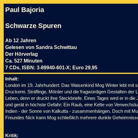
Paul Bajoria
Schwarze Spuren
Ab 12 Jahren
Gelesen von Sandra Schwittau
Der Hörverlag
Ca. 527 Minuten
7 CDs, ISBN: 3-89940-601-X; Euro 29,95
Inhalt:
London im 19. Jahrhundert: Das Waisenkind Mog Winter lebt mit se
Druckerei. Sträflinge, Mörder und die fragwürdigen Gestalten der
Leben, denn er druckt ihre Steckbriefe. Eines Tages wird er in di
und gerät in höchste Gefahr: Ein Raub, eine Kette von Verwechslun
Indien - der Sonne von Kalkutta - zusammenhängen. Doch mit Mut
Freundes Nick kann Mog schließlich mehrere dunkle Geheimnisse 
Kritik: