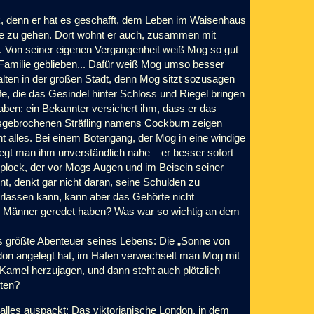
ck, denn er hat es geschafft, dem Leben im Waisenhaus
re zu gehen. Dort wohnt er auch, zusammen mit
. Von seiner eigenen Vergangenheit weiß Mog so gut
r Familie geblieben... Dafür weiß Mog umso besser
alten in der großen Stadt, denn Mog sitzt sozusagen
efe, die das Gesindel hinter Schloss und Riegel bringen
aben: ein Bekannter versichert ihm, dass er das
ausgebrochenen Sträfling namens Cockburn zeigen
cht alles. Bei einem Botengang, der Mog in eine windige
egt man ihm unverständlich nahe – er besser sofort
mplock, der vor Mogs Augen und im Beisein seiner
, denkt gar nicht daran, seine Schulden zu
verlassen kann, kann aber das Gehörte nicht
ie Männer geredet haben? Was war so wichtig an dem
s größte Abenteuer seines Lebens: Die „Sonne von
ondon angelegt hat, im Hafen verwechselt man Mog mit
Kamel herzujagen, und dann steht auch plötzlich
ten?
lles auspackt: Das viktorianische London, in dem