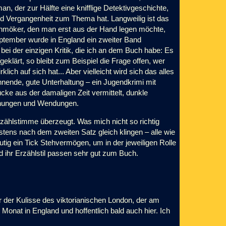
n, der zur Hälfte eine knifflige Detektivgeschichte,
nd Vergangenheit zum Thema hat. Langweilig ist das
 Schmöker, den man erst aus der Hand legen möchte,
 September wurde in England ein zweiter Band
ei der einzigen Kritik, die ich an dem Buch habe: Es
geklärt, so bleibt zum Beispiel die Frage offen, wer
ch auf sich hat... Aber vielleicht wird sich das alles
nnende, gute Unterhaltung – ein Jugendkrimi mit
ke aus der damaligen Zeit vermittelt, dunkle
schungen und Wendungen.
Erzählstimme überzeugt. Was mich nicht so richtig
estens nach dem zweiten Satz gleich klingen – alle wie
eutig ein Tick Stehvermögen, um in der jeweiligen Rolle
d ihr Erzählstil passen sehr gut zum Buch.
 der Kulisse des viktorianischen London, der am
Monat in England und hoffentlich bald auch hier. Ich