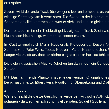
erst später.
Zudem wirkt der erste Track überwiegend leb- und emotionslos vor
wichtige Sprechdynamik vermissen. Die Szene, in der Hatch dur
Schnarchton alles kommentiert, was er sieht und tut und gleich tun 
Dass es auch mit mehr Triebkraft geht, zeigt dann Track 2: ein w
Hutchinson Hatch zeigt, wie man es besser macht.
Im Cast tummeln sich Martin Kessler als Professor van Dusen, 
Schmuckert, Peter Weis, Tobias Kluckert, Martin Kautz und Jens
Langer viel zu oft an, dass er alleine eingesprochen hat - da fehlt 
Die vielen klassischen Musikstückchen tun dann noch ein Übrige
Schade.
Mit "Das flammende Phantom" ist eine der wenigen Originalstories
Denkmaschine, zu hören. Verantwortlich für Übersetzung und Dial
Ach, übrigens:
Wer sich nicht die ganze Geschichte verderben will, sollte AUF 
schauen - da wird nämlich schon viel verraten. So geht Spoilern.