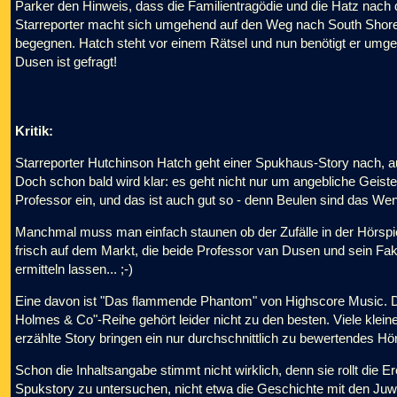
Parker den Hinweis, dass die Familientragödie und die Hatz nach
Starreporter macht sich umgehend auf den Weg nach South Shore
begegnen. Hatch steht vor einem Rätsel und nun benötigt er um
Dusen ist gefragt!
Kritik:
Starreporter Hutchinson Hatch geht einer Spukhaus-Story nach, au
Doch schon bald wird klar: es geht nicht nur um angebliche Geist
Professor ein, und das ist auch gut so - denn Beulen sind das Wen
Manchmal muss man einfach staunen ob der Zufälle in der Hörspiel
frisch auf dem Markt, die beide Professor van Dusen und sein F
ermitteln lassen... ;-)
Eine davon ist "Das flammende Phantom" von Highscore Music. D
Holmes & Co"-Reihe gehört leider nicht zu den besten. Viele kle
erzählte Story bringen ein nur durchschnittlich zu bewertendes Hör
Schon die Inhaltsangabe stimmt nicht wirklich, denn sie rollt die E
Spukstory zu untersuchen, nicht etwa die Geschichte mit den Juw