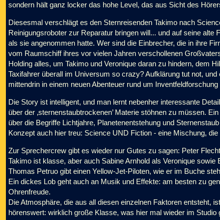
sondern hält ganz locker das hohe Level, das aus Sicht des Höre
Diesesmal verschlägt es den Sternreisenden Takimo nach Science C
Reinigungsroboter zur Reparatur bringen will... und auf seine alte Fr
als sie angenommen hatte. Wer sind die Einbrecher, die in ihre Fir
vom Raumschiff ihres vor vielen Jahren verschollenen Großvate
Holding alles, um Takimo und Veronique daran zu hindern, dem Hil
Taxifahrer überall im Universum so crazy? Aufklärung tut not, und
mittendrin in einem neuen Abenteuer rund um Inventfeldforschung
Die Story ist intelligent, und man lernt nebenher interessante Det
über der ‚sternenstaubtrockenen’ Materie stöhnen zu müssen. Ein Ü
über die Begriffe Lichtjahre, Planetenentstehung und Sternenstaub
Konzept auch hier treu: Science UND Fiction - eine Mischung, die
Zur Sprechercrew gibt es wieder nur Gutes zu sagen: Peter Flecht
Takimo ist klasse, aber auch Sabine Arnhold als Veronique sowie
Thomas Petruo gibt einen Yellow-Jet-Piloten, wie er im Buche steh
Ein dickes Lob geht auch an Musik und Effekte: am besten zu gen
Ohrenfreude.
Die Atmosphäre, die aus all diesen einzelnen Faktoren entsteht, is
hörenswert: wirklich große Klasse, was hier mal wieder im Studio