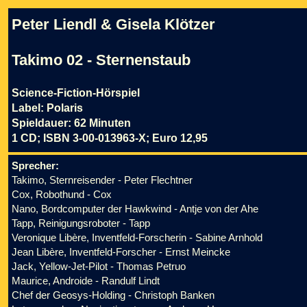
Peter Liendl & Gisela Klötzer
Takimo 02 - Sternenstaub
Science-Fiction-Hörspiel
Label: Polaris
Spieldauer: 62 Minuten
1 CD; ISBN 3-00-013963-X; Euro 12,95
Sprecher:
Takimo, Sternreisender - Peter Flechtner
Cox, Robothund - Cox
Nano, Bordcomputer der Hawkwind - Antje von der Ahe
Tapp, Reinigungsroboter - Tapp
Veronique Libère, Inventfeld-Forscherin - Sabine Arnhold
Jean Libère, Inventfeld-Forscher - Ernst Meincke
Jack, Yellow-Jet-Pilot - Thomas Petruo
Maurice, Androide - Randulf Lindt
Chef der Geosys-Holding - Christoph Banken