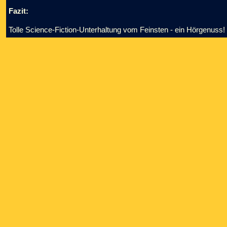
Fazit:
Tolle Science-Fiction-Unterhaltung vom Feinsten - ein Hörgenuss!