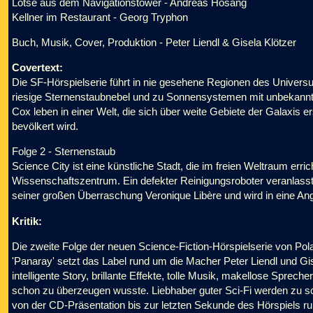
Lotse aus dem Navigationstower - Andreas Hosang
Kellner im Restaurant - Georg Tryphon
Buch, Musik, Cover, Produktion - Peter Liendl & Gisela Klötzer
Covertext:
Die SF-Hörspielserie führt in nie gesehene Regionen des Univers
riesige Sternenstaubnebel und zu Sonnensystemen mit unbekannten
Cox leben in einer Welt, die sich über weite Gebiete der Galaxis e
bevölkert wird.
Folge 2 - Sternenstaub
Science City ist eine künstliche Stadt, die im freien Weltraum erri
Wissenschaftszentrum. Ein defekter Reinigungsroboter veranlasst T
seiner großen Überraschung Veronique Libère und wird in eine A
Kritik:
Die zweite Folge der neuen Science-Fiction-Hörspielserie von Pola
'Panaray' setzt das Label rund um die Macher Peter Liendl und Gise
intelligente Story, brillante Effekte, tolle Musik, makellose Sprech
schon zu überzeugen wusste. Liebhaber guter Sci-Fi werden zu s
von der CD-Präsentation bis zur letzten Sekunde des Hörspiels ruh