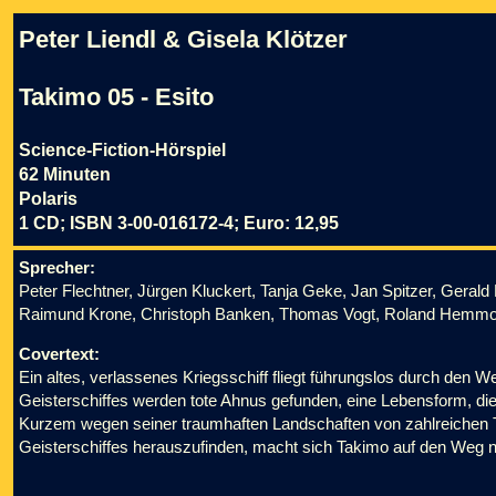
Peter Liendl & Gisela Klötzer
Takimo 05 - Esito
Science-Fiction-Hörspiel
62 Minuten
Polaris
1 CD; ISBN 3-00-016172-4; Euro: 12,95
Sprecher:
Peter Flechtner, Jürgen Kluckert, Tanja Geke, Jan Spitzer, Gerald
Raimund Krone, Christoph Banken, Thomas Vogt, Roland Hemm
Covertext:
Ein altes, verlassenes Kriegsschiff fliegt führungslos durch den
Geisterschiffes werden tote Ahnus gefunden, eine Lebensform, die e
Kurzem wegen seiner traumhaften Landschaften von zahlreichen T
Geisterschiffes herauszufinden, macht sich Takimo auf den Weg n