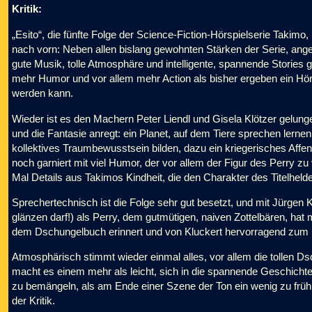
Kritik:
„Esito“, die fünfte Folge der Science-Fiction-Hörspielserie Takimo,
nach vorn: Neben allen bislang gewohnten Stärken der Serie, ang
gute Musik, tolle Atmosphäre und intelligente, spannende Stories
mehr Humor und vor allem mehr Action als bisher ergeben ein Hörs
werden kann.
Wieder ist es den Machern Peter Liendl und Gisela Klötzer gelungen
und die Fantasie anregt: ein Planet, auf dem Tiere sprechen le
kollektives Traumbewusstsein bilden, dazu ein kriegerisches Affen
noch garniert mit viel Humor, der vor allem der Figur des Perry zu 
Mal Details aus Takimos Kindheit, die den Charakter des Titelhelde
Sprechertechnisch ist die Folge sehr gut besetzt, und mit Jürgen 
glänzen darf!) als Perry, dem gutmütigen, naiven Zottelbären, hat
dem Dschungelbuch erinnert und von Kluckert hervorragend zum 
Atmosphärisch stimmt wieder einmal alles, vor allem die tollen 
macht es einem mehr als leicht, sich in die spannende Geschichte
zu bemängeln, als am Ende einer Szene der Ton ein wenig zu frü
der Kritik.