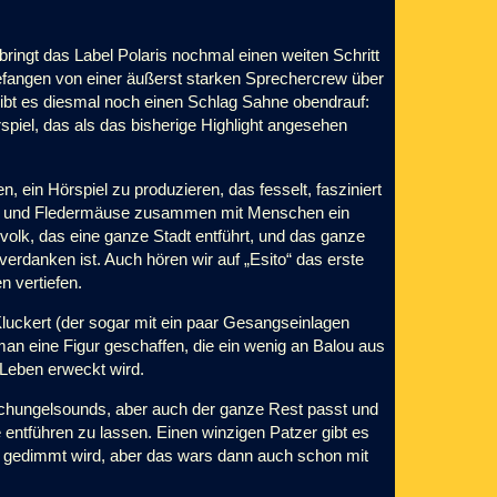
 bringt das Label Polaris nochmal einen weiten Schritt
efangen von einer äußerst starken Sprechercrew über
 gibt es diesmal noch einen Schlag Sahne obendrauf:
piel, das als das bisherige Highlight angesehen
, ein Hörspiel zu produzieren, das fesselt, fasziniert
rnen und Fledermäuse zusammen mit Menschen ein
volk, das eine ganze Stadt entführt, und das ganze
verdanken ist. Auch hören wir auf „Esito“ das erste
n vertiefen.
Kluckert (der sogar mit ein paar Gesangseinlagen
 man eine Figur geschaffen, die ein wenig an Balou aus
Leben erweckt wird.
Dschungelsounds, aber auch der ganze Rest passt und
 entführen zu lassen. Einen winzigen Patzer gibt es
h gedimmt wird, aber das wars dann auch schon mit