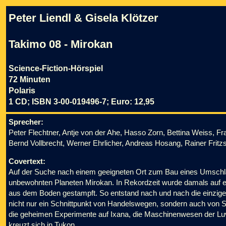
Peter Liendl & Gisela Klötzer
Takimo 08 - Mirokan
Science-Fiction-Hörspiel
72 Minuten
Polaris
1 CD; ISBN 3-00-019496-7; Euro: 12,95
Sprecher:
Peter Flechtner, Antje von der Ahe, Hasso Zorn, Bettina Weiss, F
Bernd Vollbrecht, Werner Ehrlicher, Andreas Hosang, Rainer Fritz
Covertext:
Auf der Suche nach einem geeigneten Ort zum Bau eines Umschl
unbewohnten Planeten Mirokan. In Rekordzeit wurde damals auf ei
aus dem Boden gestampft. So entstand nach und nach die einzige 
nicht nur ein Schnittpunkt von Handelswegen, sondern auch von 
die geheimen Experimente auf Ixana, die Maschinenwesen der Luvs
kreuzt sich in Tukon.