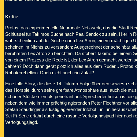
Kritik:
Protos, das experimentelle Neuronale Netzwerk, das die Stadt Remo
Schlüssel für Takimos Suche nach Paal Sandok zu sein. Hier in 
wahrscheinlich auf der Suche nach Lex Atron, einem mächtigen U
scheinen im Nichts zu versanden: Ausgerechnet der scheinbar all
berühmten Lex Atron zu berichten. Da stöbert Takimo bei einem Schn
von einem Prozess die Rede ist, der Lex Atron gemacht werden so
Jahren? Doch dann gerät plötzlich alles aus dem Ruder... Protos ko
Roboterrebellion. Doch nicht auch ein Zufall?
Eine tolle Story, die diese 14. Takimo-Folge über den sowieso sc
das Hörspiel durch seine greifbare Atmosphäre aus, auch die musi
schöner Stücke niemals penetrant auf. Sprechertechnisch ist die g
neben dem wie immer prächtig agierenden Peter Flechtner vor all
Stefan Staudinger als lustig agierender Infobot Tin Tin herauszuheb
Sci-Fi-Serie erfährt durch eine rasante Verfolgungsjagd hier noch
Verfolgungsjagd.