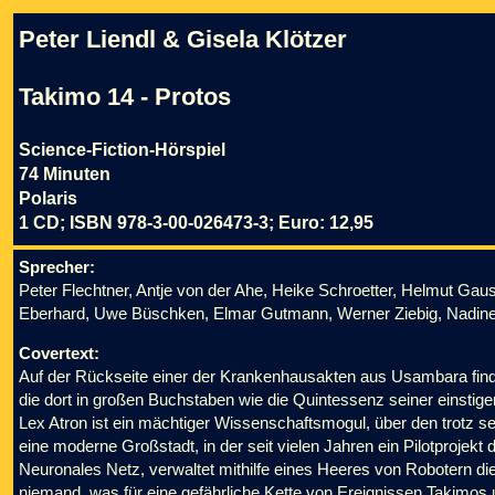
Peter Liendl & Gisela Klötzer
Takimo 14 - Protos
Science-Fiction-Hörspiel
74 Minuten
Polaris
1 CD; ISBN 978-3-00-026473-3; Euro: 12,95
Sprecher:
Peter Flechtner, Antje von der Ahe, Heike Schroetter, Helmut Gaus
Eberhard, Uwe Büschken, Elmar Gutmann, Werner Ziebig, Nadine P
Covertext:
Auf der Rückseite einer der Krankenhausakten aus Usambara fin
die dort in großen Buchstaben wie die Quintessenz seiner einsti
Lex Atron ist ein mächtiger Wissenschaftsmogul, über den trotz s
eine moderne Großstadt, in der seit vielen Jahren ein Pilotprojekt d
Neuronales Netz, verwaltet mithilfe eines Heeres von Robotern die
niemand, was für eine gefährliche Kette von Ereignissen Takimos 