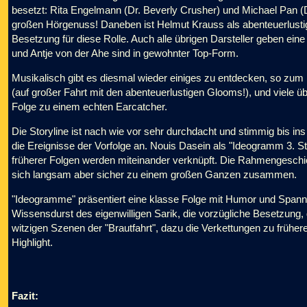
besetzt: Rita Engelmann (Dr. Beverly Crusher) und Michael Pan (
großen Hörgenuss! Daneben ist Helmut Krauss als abenteuerlustige
Besetzung für diese Rolle. Auch alle übrigen Darsteller geben ein
und Antje von der Ahe sind in gewohnter Top-Form.
Musikalisch gibt es diesmal wieder einiges zu entdecken, so zum B
(auf großer Fahrt mit den abenteuerlustigen Glooms!), und viel
Folge zu einem echten Earcatcher.
Die Storyline ist nach wie vor sehr durchdacht und stimmig bis ins
die Ereignisse der Vorfolge an. Nouis Dasein als "Ideogramm 3. Stu
früherer Folgen werden miteinander verknüpft. Die Rahmengesch
sich langsam aber sicher zu einem großen Ganzen zusammen.
"Ideogramme" präsentiert eine klasse Folge mit Humor und Spannu
Wissensdurst des eigenwilligen Sarik, die vorzügliche Besetzung,
witzigen Szenen der "Brautfahrt", dazu die Verkettungen zu früh
Highlight.
Fazit: