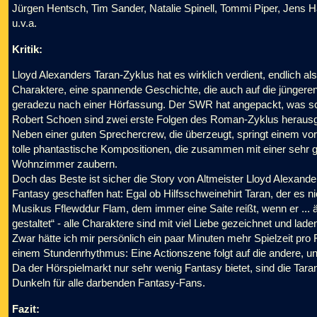
Jürgen Hentsch, Tim Sander, Natalie Spinell, Tommi Piper, Jens 
u.v.a.
Kritik:
Lloyd Alexanders Taran-Zyklus hat es wirklich verdient, endlich al
Charaktere, eine spannende Geschichte, die auch auf die jüngeren 
geradezu nach einer Hörfassung. Der SWR hat angepackt, was scho
Robert Schoen sind zwei erste Folgen des Roman-Zyklus heraus
Neben einer guten Sprechercrew, die überzeugt, springt einem vor a
tolle phantastische Kompositionen, die zusammen mit einer sehr 
Wohnzimmer zaubern.
Doch das Beste ist sicher die Story von Altmeister Lloyd Alexande
Fantasy geschaffen hat: Egal ob Hilfsschweinehirt Taran, der es n
Musikus Fflewddur Flam, dem immer eine Saite reißt, wenn er ... äh
gestaltet“ - alle Charaktere sind mit viel Liebe gezeichnet und lad
Zwar hätte ich mir persönlich ein paar Minuten mehr Spielzeit pro
einem Stundenrhythmus: Eine Actionszene folgt auf die andere, u
Da der Hörspielmarkt nur sehr wenig Fantasy bietet, sind die Taran
Dunkeln für alle darbenden Fantasy-Fans.
Fazit: