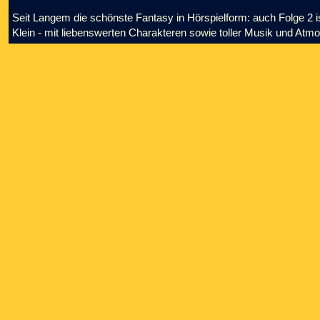
Seit Langem die schönste Fantasy in Hörspielform: auch Folge 2 i
Klein - mit liebenswerten Charakteren sowie toller Musik und Atmo