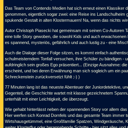
Das Team von Contendo Medien hat sich erneut einen Klassiker d
genommen, eigentlich sogar zwei: eine Reise ins Landschulheim g
spukende Gestalt in alten Klostermauern! Na, wenn das nichts wird
Autor Christoph Piasecki hat gemeinsam mit seinen Co-Autoren Ta
eine tolle Story gewoben, die sowohl Kids und auch erwachsenen 
es spannend, mysteriös, gefährlich und auch lustig zu - eine Misc
Auch die Dialoge dieser Folge sitzen, es kommt einfach authentisch
schulmeisterndem Tonfall versuchen, ihre Schüler zu bändigen - u
aufdringlich sein großes Ego präsentiert... (Einzige Ausnahme: die
erscheint, und bei deren Erwähnung man sich sogleich um ein pa
Schreckenstein zurückversetzt fühlt ;-) )
77 Minuten lang ist das neueste Abenteuer der Juniordetektive, und
Gegenteil, die Geschichte wartet mit klasse gezeichnetem Spannun
unterhält mit einer Leichtigkeit, die überzeugt.
Wie gehabt hinterlässt neben der spannenden Story vor allem das
Hier werfen sich Konrad Dornfels und das gesamte Team immer tot
Wirtshausgetümmel, eine Großfamilie Spatzen, Windgeräusche, Kir
weiter Klosterflur oder herannahende Schritte - hier sitzt alles und 