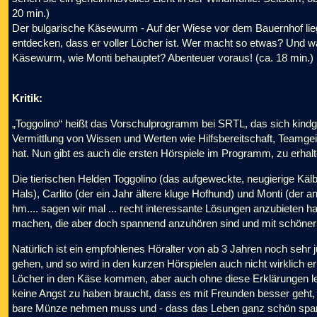
20 min.)
Der bulgarische Käsewurm - Auf der Wiese vor dem Bauernhof liegt
entdecken, dass er voller Löcher ist. Wer macht so etwas? Und w
Käsewurm, wie Monti behauptet? Abenteuer voraus! (ca. 18 min.)
Kritik:
„Toggolino“ heißt das Vorschulprogramm bei SRTL, das sich kindge
Vermittlung von Wissen und Werten wie Hilfsbereitschaft, Teamgei
hat. Nun gibt es auch die ersten Hörspiele im Programm, zu erha
Die tierischen Helden Toggolino (das aufgeweckte, neugierige K
Hals), Carlito (der ein Jahr ältere kluge Hofhund) und Monti (der an
hm.... sagen wir mal ... recht interessante Lösungen anzubieten h
machen, die aber doch spannend anzuhören sind und mit schöner 
Natürlich ist ein empfohlenes Höralter von ab 3 Jahren noch sehr 
gehen, und so wird in den kurzen Hörspielen auch nicht wirklich er
Löcher in den Käse kommen, aber auch ohne diese Erklärungen l
keine Angst zu haben braucht, dass es mit Freunden besser geht, 
bare Münze nehmen muss und - dass das Leben ganz schön spann